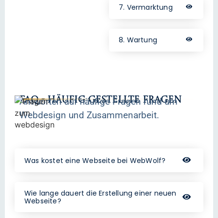
7. Vermarktung
8. Wartung
FAQ - Häufig gestellte Fragen
Antworten auf häufige Fragen rund um
Webdesign und Zusammenarbeit.
Was kostet eine Webseite bei WebWolf?
Wie lange dauert die Erstellung einer neuen
Webseite?