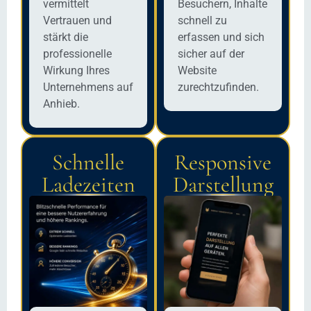
vermittelt
Besuchern, Inhalte
Vertrauen und
schnell zu
stärkt die
erfassen und sich
professionelle
sicher auf der
Wirkung Ihres
Website
Unternehmens auf
zurechtzufinden.
Anhieb.
Schnelle
Responsive
Ladezeiten
Darstellung