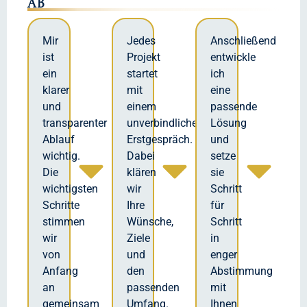
ab
Mir
Jedes
Anschließend
ist
Projekt
entwickle
ein
startet
ich
klarer
mit
eine
und
einem
passende
transparenter
unverbindlichen
Lösung
Ablauf
Erstgespräch.
und
wichtig.
Dabei
setze
Die
klären
sie
wichtigsten
wir
Schritt
Schritte
Ihre
für
stimmen
Wünsche,
Schritt
wir
Ziele
in
von
und
enger
Anfang
den
Abstimmung
an
passenden
mit
gemeinsam
Umfang.
Ihnen