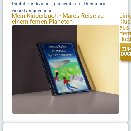
Digital – individuell, passend zum Thema und
visuell ansprechend.
Mein Kinderbuch - Marcs Reise zu
eini
einem fernen Planeten
Illu
aus
de
Buc
ZU
BUC