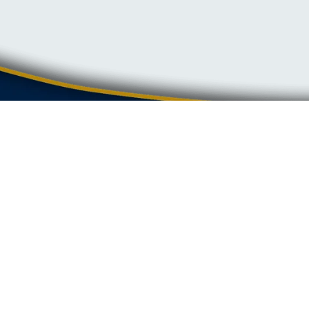
GRAFIKDESIGN
Logodesign
Flyer
Broschüren
Visitenkarten
Illustrationen
E-Books
Präsentationen