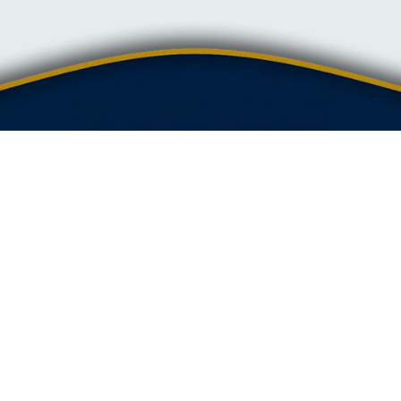
WEBDESIGN UND GRAFIKSTUDIO
Über mich
Kontaktformular
00 49 173 6041668
mail@webwolfdesign.eu