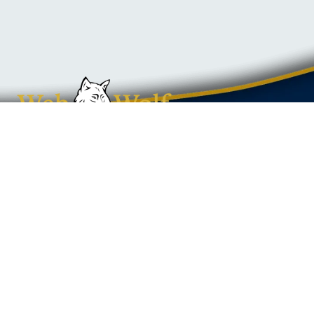
WEBDESIGN
Webseiten
Onlineshops
Referenzen
Der Ablauf
FAQ
Impressum
Datenschutz